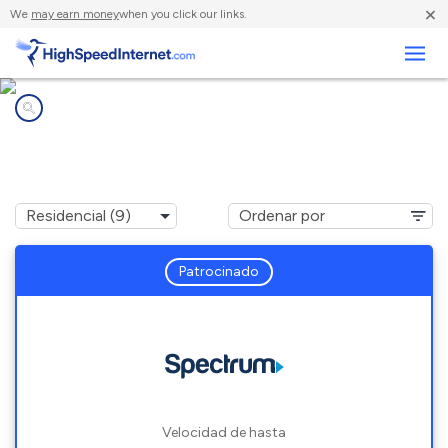
×
We
may earn money
when you click our links.
Negocios
Compañías de Internet en
Blue Ridge, TX
Patrocinado
Velocidad de hasta