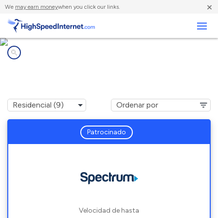
×
We
may earn money
when you click our links.
Negocios
Compañías de Internet en
Weslaco, TX
Patrocinado
Velocidad de hasta