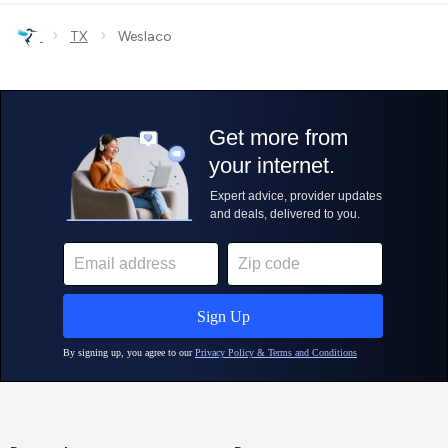
›
›
TX
Weslaco