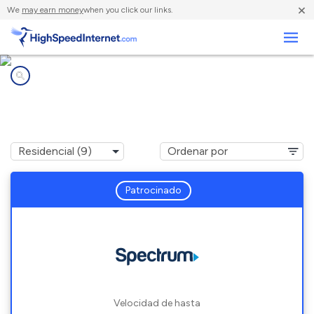
×
We
may earn money
when you click our links.
Negocios
Compañías de Internet en
Woodloch, TX
Patrocinado
Velocidad de hasta