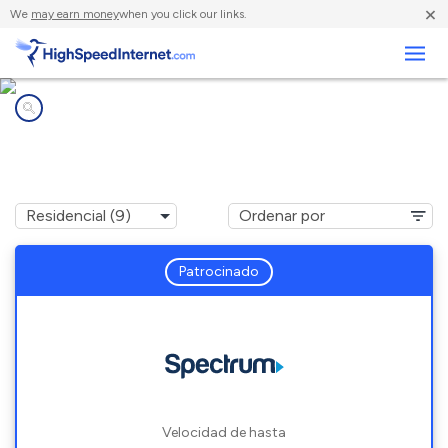
×
We
may earn money
when you click our links.
Negocios
Compañías de Internet en
Neenah, WI
Patrocinado
Velocidad de hasta