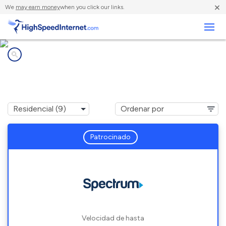
×
We
may earn money
when you click our links.
Negocios
Compañías de Internet en
Lake Mary, FL
Patrocinado
Velocidad de hasta