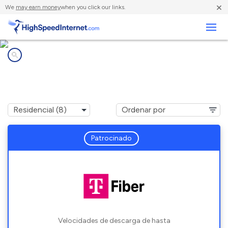
×
We
may earn money
when you click our links.
Negocios
Compañías de Internet en
Loves Park, IL
Patrocinado
Velocidades de descarga de hasta