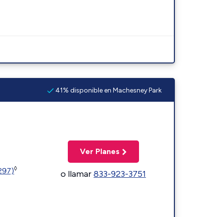
41% disponible en Machesney Park
Ver Planes
◊
1297)
o llamar
833-923-3751