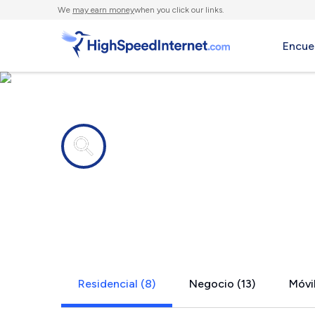
We
may earn money
when you click our links.
Encue
Compañías de Internet en
Machesney P
Residencial (8)
Negocio (13)
Móvil