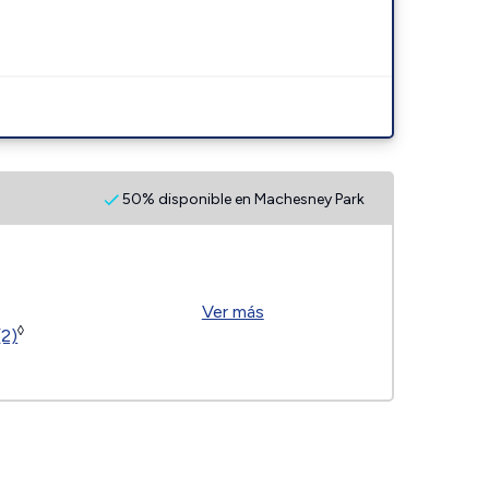
50% disponible en Machesney Park
Ver más
◊
(2)