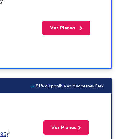
 y
Ver Planes
81% disponible en Machesney Park
Ver Planes
◊
595)