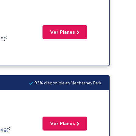
Ver Planes
◊
19)
93% disponible en Machesney Park
Ver Planes
◊
449)