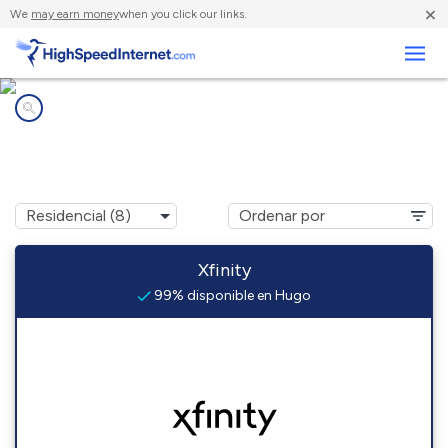
×
We
may earn money
when you click our links.
Negocios
Compañías de Internet en
Hugo, MN
Xfinity
99% disponible en Hugo