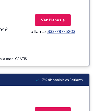
Ver Planes
◊
599)
o llamar
833-797-5203
a la casa, GRATIS.
17% disponible en Fairlawn