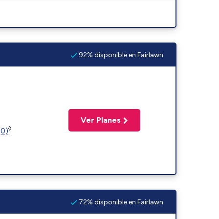
92% disponible en Fairlawn
Ver Planes
◊
(0)
72% disponible en Fairlawn