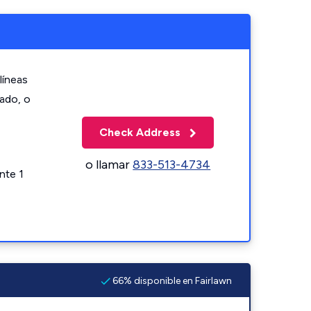
líneas
zado, o
Check Address
o llamar
833-513-4734
nte 1
66% disponible en Fairlawn