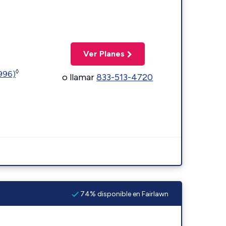
Ver Planes
◊
5996)
o llamar
833-513-4720
74% disponible en Fairlawn