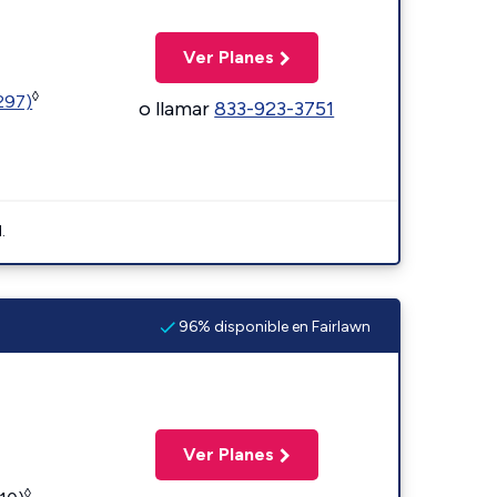
Ver Planes
◊
1297)
o llamar
833-923-3751
.
96% disponible en Fairlawn
Ver Planes
◊