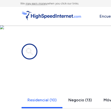
We
may earn money
when you click our links.
Encue
Compañías de Internet en
Fairlawn, O
Residencial (10)
Negocio (13)
Móvi