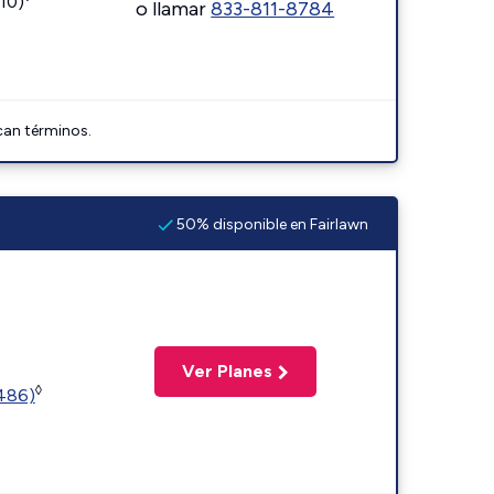
110)
o llamar
833-811-8784
can términos.
50% disponible en Fairlawn
Ver Planes
◊
2486)