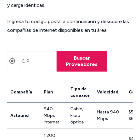
y carga idénticas.
Ingresa tu código postal a continuación y descubre las
compañías de internet disponibles en tu área.
Encuentra proveedores cerca de ti
Buscar
Proveedores
Tipo de
Compañía
Plan
Velocidad
Cost
conexión
940
Cable,
Hasta 940
$50.
Astound
Mbps
Fibra
Mbps
$60.
Internet
óptica
1,200
$44.