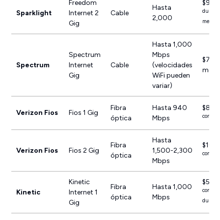
Freedom
$99.
Hasta
durante
Sparklight
Internet 2
Cable
2,000
meses
Gig
Hasta 1,000
Spectrum
Mbps
$70/m
Spectrum
Internet
Cable
(velocidades
mese
Gig
WiFi pueden
variar)
Fibra
Hasta 940
$89.
Verizon Fios
Fios 1 Gig
con pag
óptica
Mbps
Hasta
Fibra
$109
Verizon Fios
Fios 2 Gig
1,500-2,300
con pag
óptica
Mbps
Kinetic
$59.
Fibra
Hasta 1,000
con pag
Kinetic
Internet 1
óptica
Mbps
durant
Gig