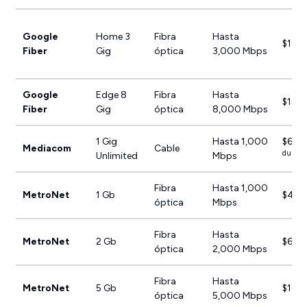
Google
Home 3
Fibra
Hasta
$100
Fiber
Gig
óptica
3,000 Mbps
Google
Edge 8
Fibra
Hasta
$150
Fiber
Gig
óptica
8,000 Mbps
1 Gig
Hasta 1,000
$65/
Mediacom
Cable
durant
Unlimited
Mbps
Fibra
Hasta 1,000
MetroNet
1 Gb
$49.
óptica
Mbps
Fibra
Hasta
MetroNet
2 Gb
$69.
óptica
2,000 Mbps
Fibra
Hasta
MetroNet
5 Gb
$109
óptica
5,000 Mbps