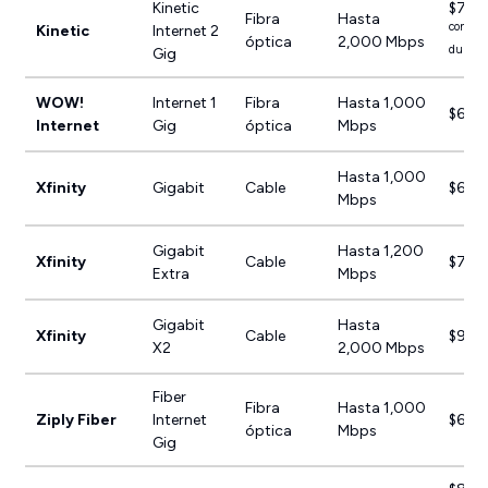
Kinetic
$79.
Fibra
Hasta
con pag
Kinetic
Internet 2
óptica
2,000 Mbps
durant
Gig
WOW!
Internet 1
Fibra
Hasta 1,000
$64.
Internet
Gig
óptica
Mbps
Hasta 1,000
Xfinity
Gigabit
Cable
$60.
Mbps
Gigabit
Hasta 1,200
Xfinity
Cable
$75.
Extra
Mbps
Gigabit
Hasta
Xfinity
Cable
$95.
X2
2,000 Mbps
Fiber
Fibra
Hasta 1,000
Ziply Fiber
Internet
$65.
óptica
Mbps
Gig