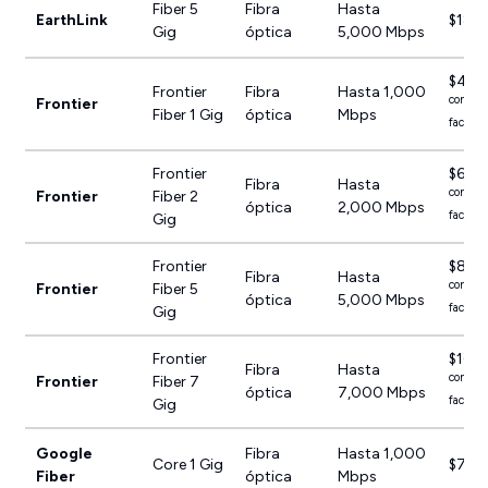
Fiber 5
Fibra
Hasta
EarthLink
$189
Gig
óptica
5,000 Mbps
$49.
Frontier
Fibra
Hasta 1,000
con pag
Frontier
Fiber 1 Gig
óptica
Mbps
factura
Frontier
$64.
Fibra
Hasta
con pag
Frontier
Fiber 2
óptica
2,000 Mbps
factura
Gig
Frontier
$89.
Fibra
Hasta
con pag
Frontier
Fiber 5
óptica
5,000 Mbps
factura
Gig
Frontier
$109
Fibra
Hasta
con pag
Frontier
Fiber 7
óptica
7,000 Mbps
factura
Gig
Google
Fibra
Hasta 1,000
Core 1 Gig
$70.
Fiber
óptica
Mbps