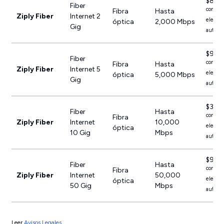
$80.
Fiber
con fac
Fibra
Hasta
Ziply Fiber
Internet 2
electró
óptica
2,000 Mbps
Gig
automát
$90.
Fiber
con fac
Fibra
Hasta
Ziply Fiber
Internet 5
electró
óptica
5,000 Mbps
Gig
automát
$305
Fiber
Hasta
con fac
Fibra
Ziply Fiber
Internet
10,000
electró
óptica
10 Gig
Mbps
automát
$900
Fiber
Hasta
con fac
Fibra
Ziply Fiber
Internet
50,000
electró
óptica
50 Gig
Mbps
automát
Leer
Avisos Legales
.