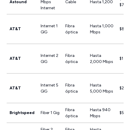
Astound
Mbps
Cable
Hasta 1,200
$70.
Internet
Internet 1
Fibra
Hasta 1,000
AT&T
$80.
GIG
óptica
Mbps
Internet 2
Fibra
Hasta
AT&T
$145
GIG
óptica
2,000 Mbps
Internet 5
Fibra
Hasta
AT&T
$245
GIG
óptica
5,000 Mbps
Fibra
Hasta 940
Brightspeed
Fiber 1 Gig
$59.
óptica
Mbps
Fiber 2
Fibra
Hasta