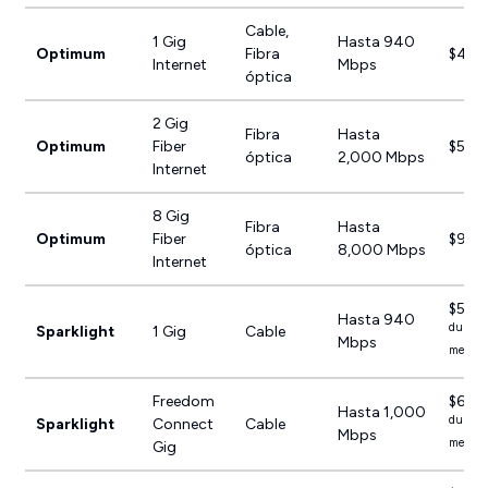
Cable,
1 Gig
Hasta 940
Optimum
Fibra
$45/
Internet
Mbps
óptica
2 Gig
Fibra
Hasta
Optimum
Fiber
$50/
óptica
2,000 Mbps
Internet
8 Gig
Fibra
Hasta
Optimum
Fiber
$90/
óptica
8,000 Mbps
Internet
$59.
Hasta 940
durante
Sparklight
1 Gig
Cable
Mbps
meses
Freedom
$69.
Hasta 1,000
durante
Sparklight
Connect
Cable
Mbps
meses
Gig