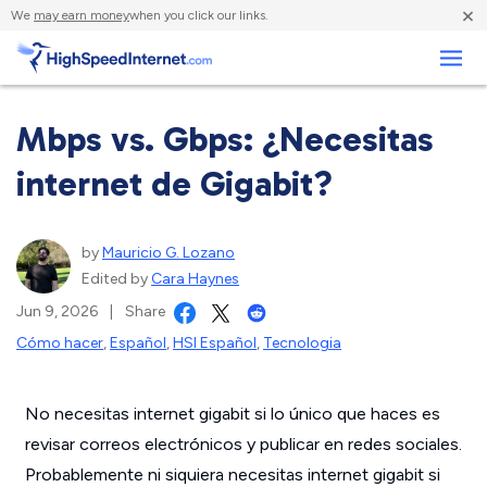
×
We
may earn money
when you click our links.
Negocios
Mbps vs. Gbps: ¿Necesitas
internet de Gigabit?
by
Mauricio G. Lozano
Edited by
Cara Haynes
Jun 9, 2026
|
Share
Cómo hacer
,
Español
,
HSI Español
,
Tecnologia
No necesitas internet gigabit si lo único que haces es
revisar correos electrónicos y publicar en redes sociales.
Probablemente ni siquiera necesitas internet gigabit si