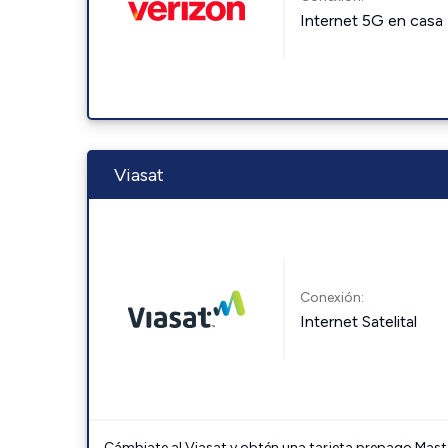
Internet 5G en casa
Viasat
Conexión:
Internet Satelital
Cámbiate al Viasat y obtén una tarjeta prepago Mast