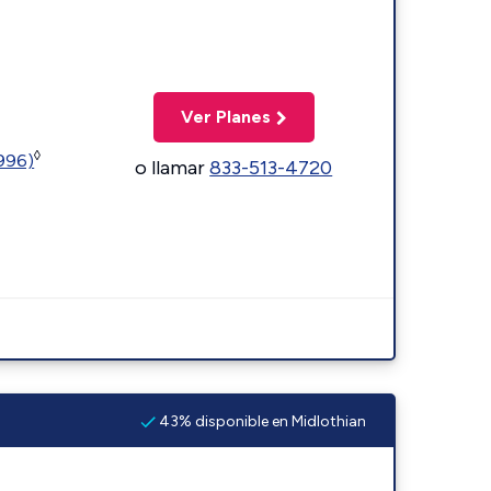
Ver Planes
◊
5996)
o llamar
833-513-4720
43% disponible en Midlothian