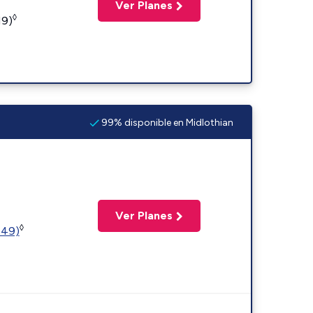
Ver Planes
◊
19)
99% disponible en Midlothian
Ver Planes
◊
449)