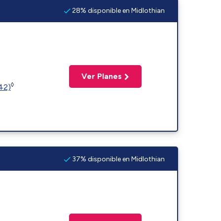
28% disponible en Midlothian
Ver Planes
◊
(42)
37% disponible en Midlothian