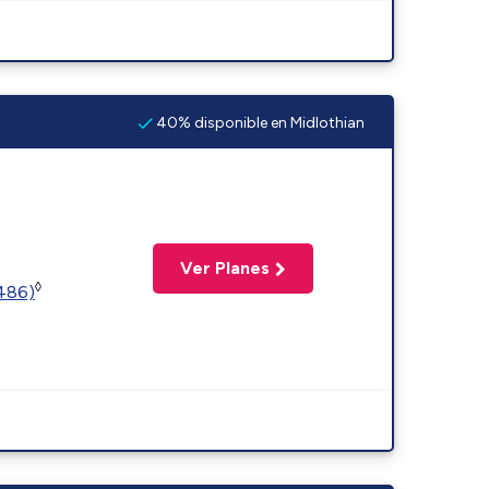
40% disponible en Midlothian
Ver Planes
◊
2486)