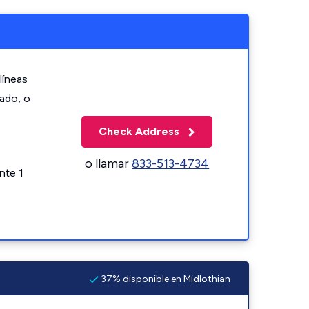
líneas
zado, o
Check Address
o llamar
833-513-4734
nte 1
37% disponible en Midlothian