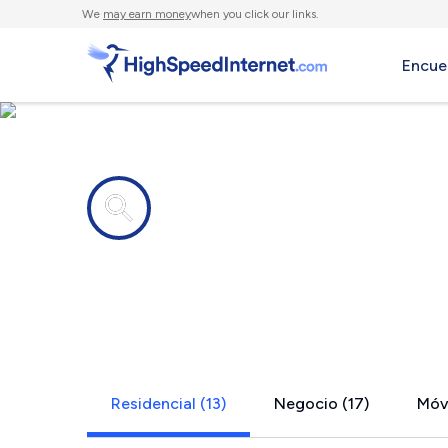
We
may earn money
when you click our links.
Encue
Compañías de Internet en
Midlothian,
Residencial (13)
Negocio (17)
Móvi