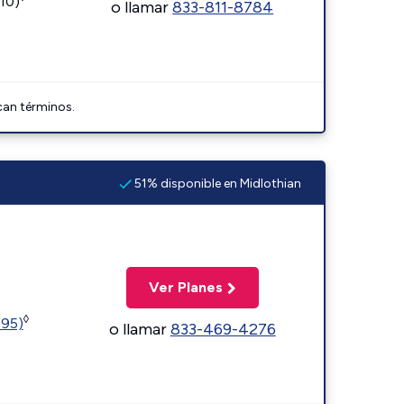
110)
o llamar
833-811-8784
can términos.
51% disponible en Midlothian
Ver Planes
◊
595)
o llamar
833-469-4276