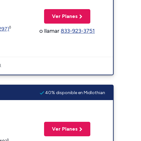
Ver Planes
◊
1297)
o llamar
833-923-3751
.
40% disponible en Midlothian
Ver Planes
◊