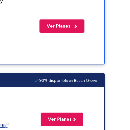
 y
Ver Planes
93% disponible en Beech Grove
Ver Planes
◊
595)