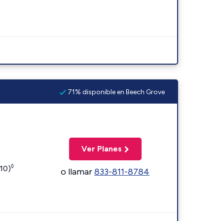
71% disponible en Beech Grove
Ver Planes
◊
110)
o llamar
833-811-8784