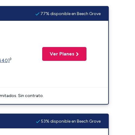
77% disponible en Beech Grove
Ver Planes
◊
2440)
imitados. Sin contrato.
53% disponible en Beech Grove