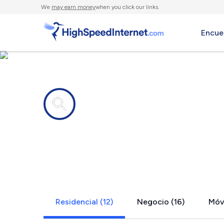
We
may earn money
when you click our links.
Encue
Compañías de Internet en
Beech Grove
Residencial (12)
Negocio (16)
Móvi