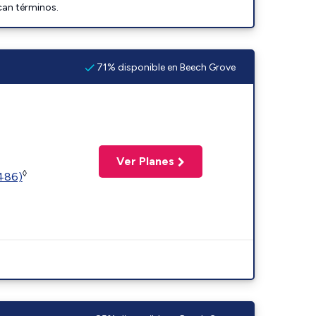
can términos.
71% disponible en Beech Grove
Ver Planes
◊
2486)