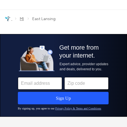
›
›
MI
East Lansing