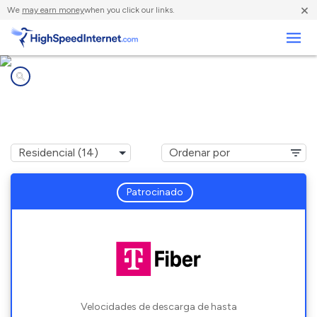
×
We
may earn money
when you click our links.
Negocios
Compañías de Internet en
East Lansing, MI
Patrocinado
Velocidades de descarga de hasta