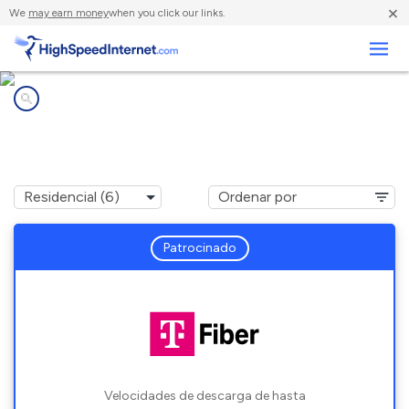
×
We
may earn money
when you click our links.
Negocios
Compañías de Internet en
Hamburg, MI
Patrocinado
Velocidades de descarga de hasta