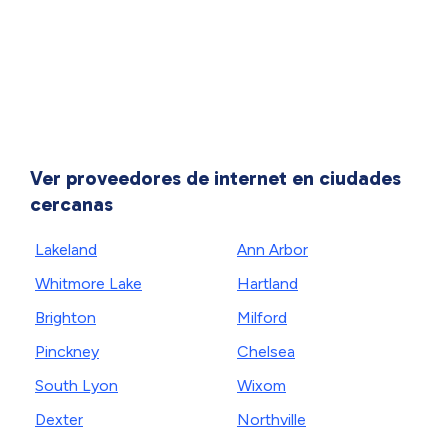
Ver proveedores de internet en ciudades
cercanas
Lakeland
Ann Arbor
Whitmore Lake
Hartland
Brighton
Milford
Pinckney
Chelsea
South Lyon
Wixom
Dexter
Northville