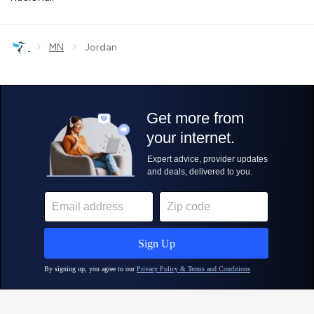
›
›
MN
Jordan