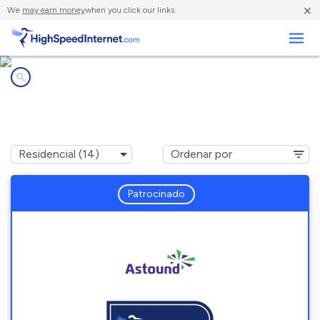
×
We
may earn money
when you click our links.
Negocios
Compañías de Internet en
Mulino, OR
Patrocinado