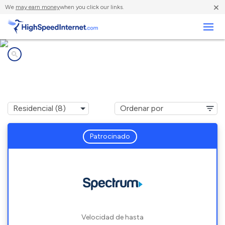
×
We
may earn money
when you click our links.
Negocios
Compañías de Internet en
Kennebunkport, ME
Patrocinado
Velocidad de hasta