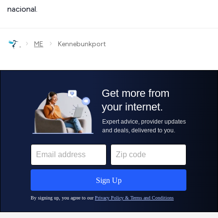
nacional.
›
›
ME
Kennebunkport